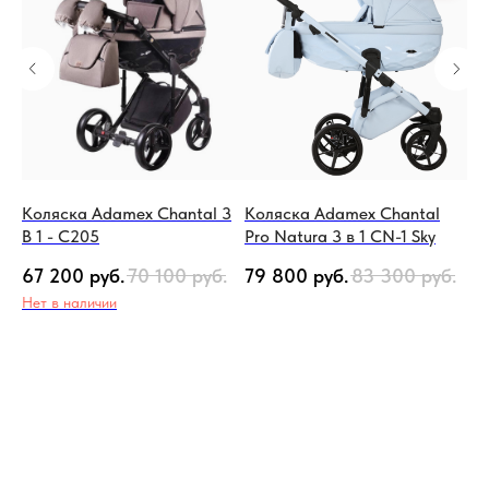
Se
Коляска Adamex Chantal 3
Коляска Adamex Chantal
Ко
В 1 - C205
Pro Natura 3 в 1 CN-1 Sky
3 В
б.
67 200
руб.
70 100
руб.
79 800
руб.
83 300
руб.
80
Нет в наличии
Не