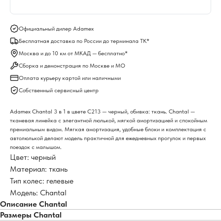
Официальный дилер Adamex
Бесплатная доставка по России до терминала ТК*
Москва и до 10 км от МКАД — бесплатно*
Сборка и демонстрация по Москве и МО
Оплата курьеру картой или наличными
Собственный сервисный центр
Adamex Chantal 3 в 1 в цвете C213 — черный, обивка: ткань. Chantal —
тканевая линейка с элегантной люлькой, мягкой амортизацией и спокойным
премиальным видом. Мягкая амортизация, удобные блоки и комплектация с
автолюлькой делают модель практичной для ежедневных прогулок и первых
поездок с малышом.
Цвет: черный
Материал: ткань
Тип колес: гелевые
Модель: Chantal
Описание Chantal
Размеры Chantal