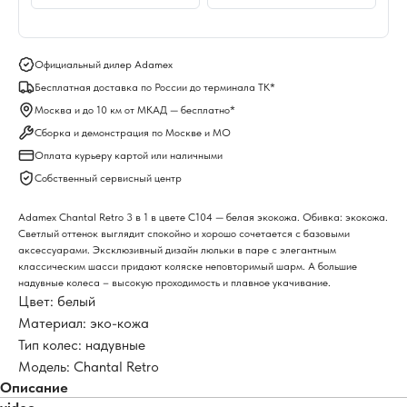
Официальный дилер Adamex
Бесплатная доставка по России до терминала ТК*
Москва и до 10 км от МКАД — бесплатно*
Сборка и демонстрация по Москве и МО
Оплата курьеру картой или наличными
Собственный сервисный центр
Adamex Chantal Retro 3 в 1 в цвете C104 — белая экокожа. Обивка: экокожа.
Светлый оттенок выглядит спокойно и хорошо сочетается с базовыми
аксессуарами. Эксклюзивный дизайн люльки в паре с элегантным
классическим шасси придают коляске неповторимый шарм. А большие
надувные колеса – высокую проходимость и плавное укачивание.
Цвет: белый
Материал: эко-кожа
Тип колес: надувные
Модель: Chantal Retro
Описание