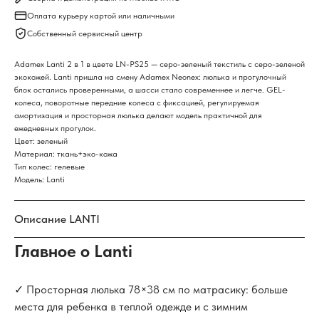
Оплата курьеру картой или наличными
Собственный сервисный центр
Adamex Lanti 2 в 1 в цвете LN-PS25 — серо-зеленый текстиль с серо-зеленой
экокожей. Lanti пришла на смену Adamex Neonex: люлька и прогулочный
блок остались проверенными, а шасси стало современнее и легче. GEL-
колеса, поворотные передние колеса с фиксацией, регулируемая
амортизация и просторная люлька делают модель практичной для
ежедневных прогулок.
Цвет: зеленый
Материал: ткань+эко-кожа
Тип колес: гелевые
Модель: Lanti
Описание LANTI
Главное о Lanti
✓ Просторная люлька 78×38 см по матрасику: больше
места для ребенка в теплой одежде и с зимним