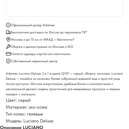
Официальный дилер Adamex
Бесплатная доставка по России до терминала ТК*
Москва и до 10 км от МКАД — бесплатно*
Сборка и демонстрация по Москве и МО
Оплата курьеру картой или наличными
Собственный сервисный центр
Adamex Luciano Deluxe 3 в 1 в цвете Q101 — серый, обивка: экокожа. Luciano
Deluxe — линейка из экокожи: более собранный внешний вид и простой уход
после прогулок. Мягкая амортизация, удобные блоки и комплектация с
автолюлькой делают модель практичной для ежедневных прогулок и первых
поездок с малышом.
Цвет: серый
Материал: эко-кожа
Тип колес: гелевые
Модель: Luciano Deluxe
Описание LUCIANO