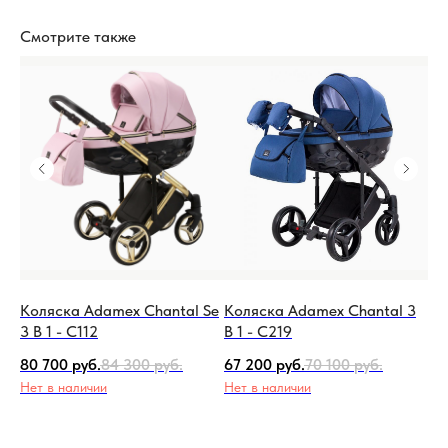
Смотрите также
а
Коляска Adamex Chantal Se
Коляска Adamex Chantal 3
Ко
e
3 В 1 - C112
В 1 - C219
Pr
80 700
руб.
84 300
руб.
67 200
руб.
70 100
руб.
79
Нет в наличии
Нет в наличии