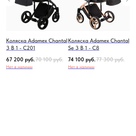
al
Коляска Adamex Chantal
Коляска Adamex Chantal
Ко
3 В 1 - C201
Se 3 В 1 - C8
Se
б.
67 200
руб.
70 100
руб.
74 100
руб.
77 300
руб.
80
Нет в наличии
Нет в наличии
Не