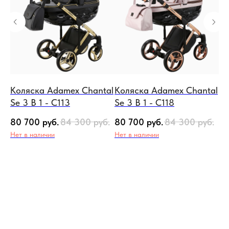
al
Коляска Adamex Chantal
Коляска Adamex Chantal
Ко
Se 3 В 1 - C113
Se 3 В 1 - C118
3 
.
80 700
руб.
84 300
руб.
80 700
руб.
84 300
руб.
67
Нет в наличии
Нет в наличии
Не