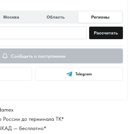
Москва
Область
Регионы
Рассчитать
Сообщить о поступлении
Telegram
damex
о России до терминала ТК*
 МКАД — бесплатно*