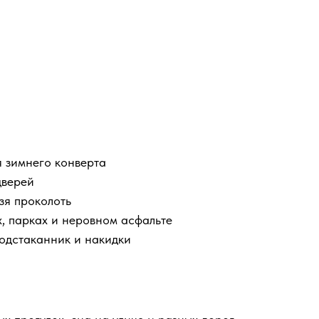
 зимнего конверта
дверей
зя проколоть
, парках и неровном асфальте
подстаканник и накидки