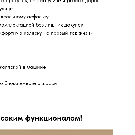
х прогулок, сна на улице и разных дорог
улице
еидеальному асфальту
 комплектацией без лишних докупок
мфортную коляску на первый год жизни
 коляской в машине
о блока вместе с шасси
ысоким функционалом!