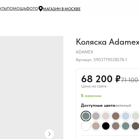
КТЫ
ПОМОЩЬ
ФОТО
МАГАЗИН В МОСКВЕ
Коляска Adamex 
ADAMEX
Артикул:
5903719028578-1
68 200 ₽
71 100
Цена на сайте
В наличии
Доступные цвета
зеленый