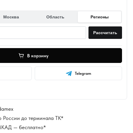
Москва
Область
Регионы
Рассчитать
В корзину
Telegram
damex
о России до терминала ТК*
 МКАД — бесплатно*