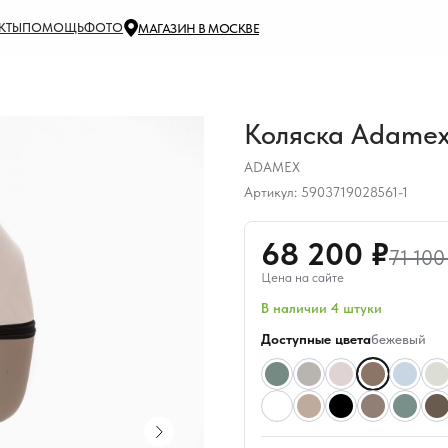
КТЫ
ПОМОЩЬ
ФОТО
МАГАЗИН В МОСКВЕ
Коляска Adamex 
ADAMEX
Артикул:
5903719028561-1
68 200 ₽
71 100
Цена на сайте
В наличии 4 штуки
Доступные цвета
бежевый