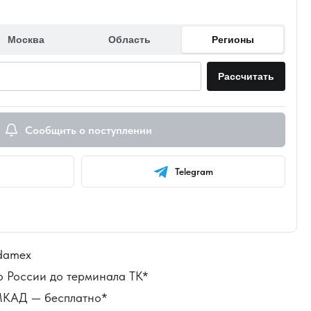
Москва
Область
Регионы
Рассчитать
Сообщить о поступлении
Telegram
damex
о России до терминала ТК*
 МКАД — бесплатно*