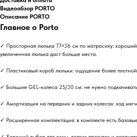
Доставка и оплата
Видеообзор PORTO
Описание PORTO
Главное о Porto
✓ Просторная люлька 77×36 см по матрасику: хороший в
увеличенная люлька даст больше места.
✓ Пластиковый короб люльки: ощущение более плотной
✓ Большие GEL-колеса 25/30 см: не нужно подкачивать,
✓ Амортизация на передних и задних колесах: ход мягч
✓ Расширенная комплектация: в комплекте есть базовые
✓ Хороший выбор для зимы, долгих прогулок и ежеднев