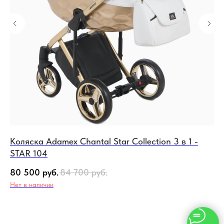
Коляска Adamex Chantal Star Collection 3 в 1 -
Ко
STAR 104
ST
80 500
руб.
84 700
руб.
80
Нет в наличии
Не