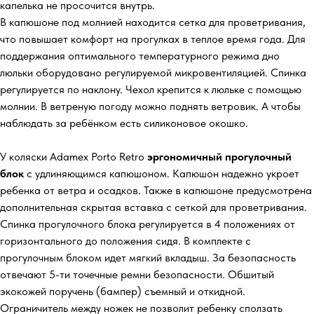
капелька не просочится внутрь.
В капюшоне под молнией находится сетка для проветривания,
что повышает комфорт на прогулках в теплое время года. Для
поддержания оптимального температурного режима дно
люльки оборудовано регулируемой микровентиляцией. Спинка
регулируется по наклону. Чехол крепится к люльке с помощью
молнии. В ветреную погоду можно поднять ветровик. А чтобы
наблюдать за ребёнком есть силиконовое окошко.
У коляски Adamex Porto Retro
эргономичный прогулочный
блок
с удлиняющимся капюшоном. Капюшон надежно укроет
ребенка от ветра и осадков. Также в капюшоне предусмотрена
дополнительная скрытая вставка с сеткой для проветривания.
Спинка прогулочного блока регулируется в 4 положениях от
горизонтального до положения сидя. В комплекте с
прогулочным блоком идет мягкий вкладыш. За безопасность
отвечают 5-ти точечные ремни безопасности. Обшитый
экокожей поручень (бампер) съемный и откидной.
Ограничитель между ножек не позволит ребенку сползать