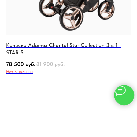
Коляска Adamex Chantal Star Collection 3 в 1 -
Ко
STAR 5
80
78 500
руб.
81 900
руб.
Не
Нет в наличии