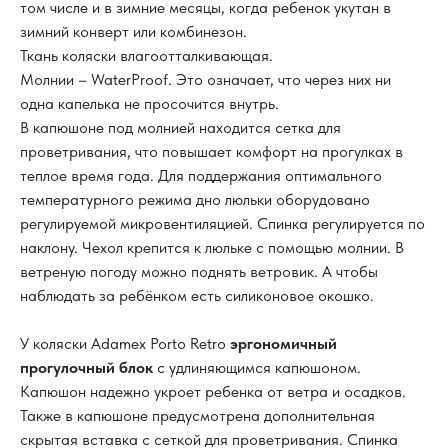
том числе и в зимние месяцы, когда ребенок укутан в
зимний конверт или комбинезон.
Ткань коляски влагоотталкивающая.
Молнии – WaterProof. Это означает, что через них ни
одна капелька не просочится внутрь.
В капюшоне под молнией находится сетка для
проветривания, что повышает комфорт на прогулках в
теплое время года. Для поддержания оптимального
температурного режима дно люльки оборудовано
регулируемой микровентиляцией. Спинка регулируется по
наклону. Чехол крепится к люльке с помощью молнии. В
ветреную погоду можно поднять ветровик. А чтобы
наблюдать за ребёнком есть силиконовое окошко.
У коляски Adamex Porto Retro
эргономичный
прогулочный блок
с удлиняющимся капюшоном.
Капюшон надежно укроет ребенка от ветра и осадков.
Также в капюшоне предусмотрена дополнительная
скрытая вставка с сеткой для проветривания. Спинка