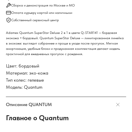
Сборка и демонстрация по Москве и МО
Оплата курьеру картой или наличными
Собственный сервисный центр
Adamex Quantum SuperStar Deluxe 2 в 1 в цвете Q-STAR141 — бордовая
экокожа + бордовый. Quantum SuperStar Deluxe — лимитированная линейка
в экокоже: выглядит собраннее и проще в уходе после прогулок. Мягкая
амортизация, удобные блоки и продуманная комплектация делают модель
практичной для ежедневных прогулок с рождения.
Цвет: бордовый
Материал: эко-кожа
Тип колес: гелевые
Модель: Quantum
Описание QUANTUM
Главное о Quantum