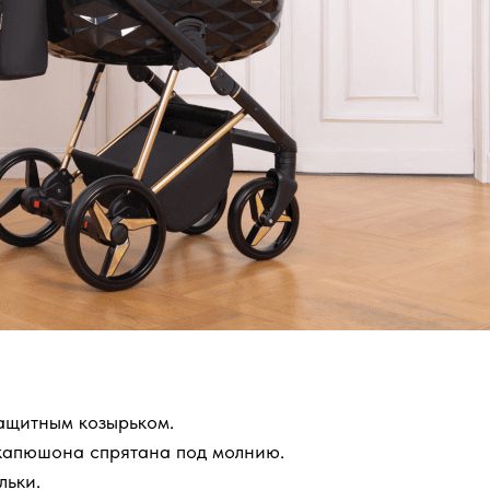
ащитным козырьком.
 капюшона спрятана под молнию.
льки.