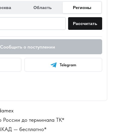
осква
Область
Регионы
Рассчитать
Сообщить о поступлении
Telegram
damex
о России до терминала ТК*
 МКАД — бесплатно*