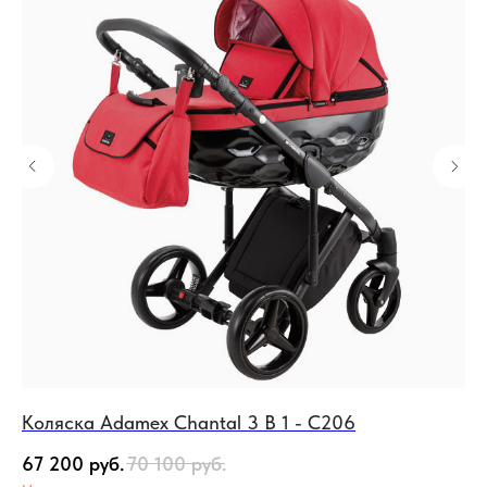
Коляска Adamex Chantal 3 В 1 - C206
Ко
67 200
руб.
70 100
руб.
80