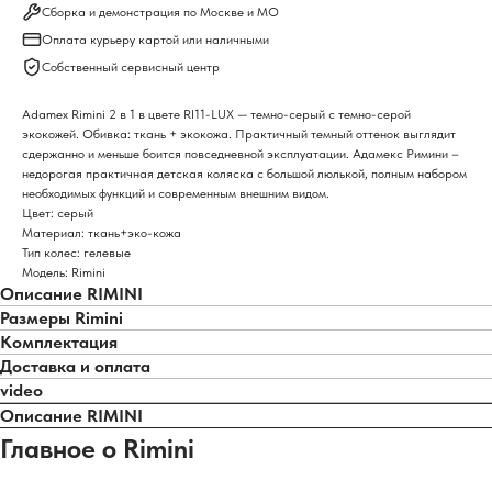
Сборка и демонстрация по Москве и МО
Оплата курьеру картой или наличными
Собственный сервисный центр
Adamex Rimini 2 в 1 в цвете RI11-LUX — темно-серый с темно-серой
экокожей. Обивка: ткань + экокожа. Практичный темный оттенок выглядит
сдержанно и меньше боится повседневной эксплуатации. Адамекс Римини –
недорогая практичная детская коляска с большой люлькой, полным набором
необходимых функций и современным внешним видом.
Цвет: серый
Материал: ткань+эко-кожа
Тип колес: гелевые
Модель: Rimini
Описание RIMINI
Размеры Rimini
Комплектация
Доставка и оплата
video
Описание RIMINI
Главное о Rimini