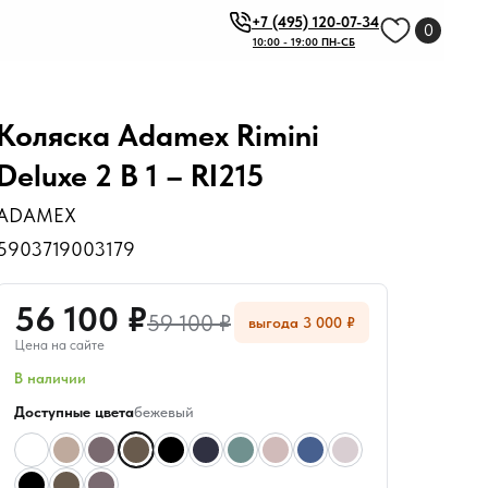
+7 (495) 120-07-34
0
10:00 - 19:00 ПН-СБ
Коляска Adamex Rimini
Deluxe 2 В 1 – RI215
ADAMEX
5903719003179
56 100 ₽
59 100 ₽
выгода 3 000 ₽
Цена на сайте
В наличии
Доступные цвета
бежевый