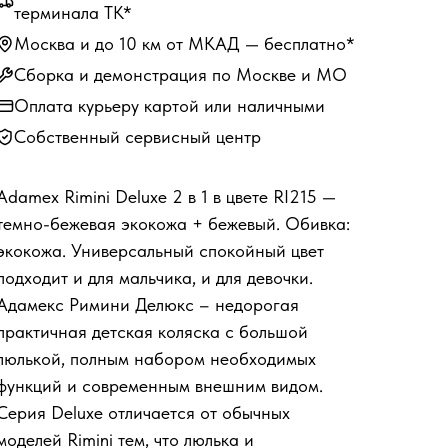
терминала ТК*
Москва и до 10 км от МКАД — бесплатно*
Сборка и демонстрация по Москве и МО
Оплата курьеру картой или наличными
Собственный сервисный центр
Adamex Rimini Deluxe 2 в 1 в цвете RI215 —
темно-бежевая экокожа + бежевый. Обивка:
экокожа. Универсальный спокойный цвет
подходит и для мальчика, и для девочки.
Адамекс Римини Делюкс – недорогая
практичная детская коляска с большой
люлькой, полным набором необходимых
функций и современным внешним видом.
Серия Deluxe отличается от обычных
моделей Rimini тем, что люлька и