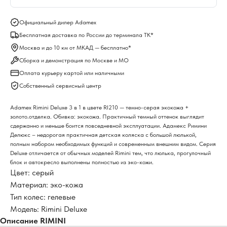
Официальный дилер Adamex
Бесплатная доставка по России до терминала ТК*
Москва и до 10 км от МКАД — бесплатно*
Сборка и демонстрация по Москве и МО
Оплата курьеру картой или наличными
Собственный сервисный центр
Adamex Rimini Deluxe 3 в 1 в цвете RI210 — темно-серая экокожа +
золото.отделка. Обивка: экокожа. Практичный темный оттенок выглядит
сдержанно и меньше боится повседневной эксплуатации. Адамекс Римини
Делюкс – недорогая практичная детская коляска с большой люлькой,
полным набором необходимых функций и современным внешним видом. Серия
Deluxe отличается от обычных моделей Rimini тем, что люлька, прогулочный
блок и автокресло выполнены полностью из эко-кожи.
Цвет: серый
Материал: эко-кожа
Тип колес: гелевые
Модель: Rimini Deluxe
Описание RIMINI