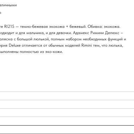
наличными
р
вете RI215 — темно-бежевая экокожа + бежевый. Обивка: экокожа.
одходит и для мальчика, и для девочки. Адамекс Римини Делюкс –
оляска с большой люлькой, полным набором необходимых функций и
ия Deluxe отличается от обычных моделей Rimini тем, что люлька,
выполнены полностью из эко-кожи.