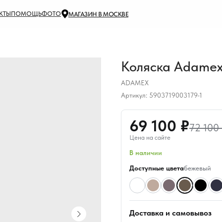
КТЫ
ПОМОЩЬ
ФОТО
МАГАЗИН В МОСКВЕ
Коляска Adamex R
ADAMEX
Артикул:
5903719003179-1
69 100 ₽
72 100
Цена на сайте
В наличии
Доступные цвета
бежевый
Доставка и самовывоз