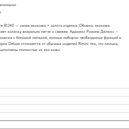
наличными
р
ете RI240 — синяя экокожа + золото.отделка. Обивка: экокожа.
ает коляску визуально легче и свежее. Адамекс Римини Делюкс –
оляска с большой люлькой, полным набором необходимых функций и
ия Deluxe отличается от обычных моделей Rimini тем, что люлька,
выполнены полностью из эко-кожи.