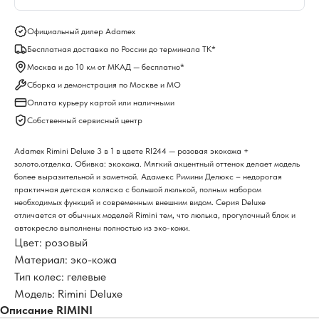
Официальный дилер Adamex
Бесплатная доставка по России до терминала ТК*
Москва и до 10 км от МКАД — бесплатно*
Сборка и демонстрация по Москве и МО
Оплата курьеру картой или наличными
Собственный сервисный центр
Adamex Rimini Deluxe 3 в 1 в цвете RI244 — розовая экокожа +
золото.отделка. Обивка: экокожа. Мягкий акцентный оттенок делает модель
более выразительной и заметной. Адамекс Римини Делюкс – недорогая
практичная детская коляска с большой люлькой, полным набором
необходимых функций и современным внешним видом. Серия Deluxe
отличается от обычных моделей Rimini тем, что люлька, прогулочный блок и
автокресло выполнены полностью из эко-кожи.
Цвет: розовый
Материал: эко-кожа
Тип колес: гелевые
Модель: Rimini Deluxe
Описание RIMINI