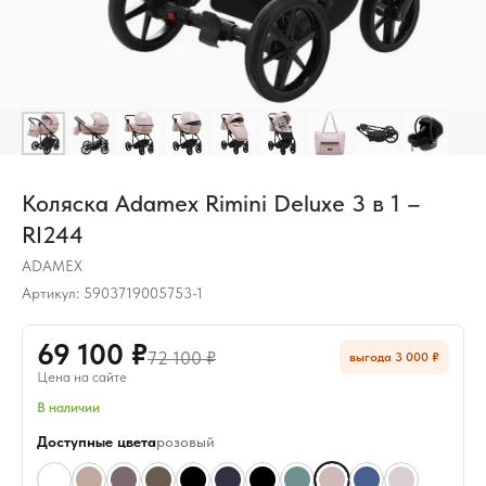
Коляска Adamex Rimini Deluxe 3 в 1 –
RI244
ADAMEX
Артикул:
5903719005753-1
69 100 ₽
72 100 ₽
выгода 3 000 ₽
Цена на сайте
В наличии
Доступные цвета
розовый