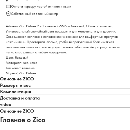
Оплата курьеру картой или наличными
Собственный сервисный центр
Adamex Zico Deluxe 2 в 1 в цвете Z-SM6 — бежевый. Обивка: экокожа.
Универсальный спокойный цвет подходит и для мальчика, и для девочки.
Современная коляска в исполнении из экокожи для комфортных прогулок
каждый день. Просторная люлька, удобный прогулочный блок и мягкая
амортизация помогают малышу чувствовать себя спокойно, а родителям —
легко справляться с любым маршрутом.
Цвет: бежевый
Материал: эко-кожа
Тип колес: гелевые
Модель: Zico Deluxe
Описание ZICO
Размеры и вес
Комплектация
Доставка и оплата
video
Описание ZICO
Главное о Zico