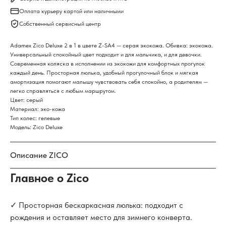
Оплата курьеру картой или наличными
Собственный сервисный центр
Adamex Zico Deluxe 2 в 1 в цвете Z-SA4 — серая экокожа. Обивка: экокожа.
Универсальный спокойный цвет подходит и для мальчика, и для девочки.
Современная коляска в исполнении из экокожи для комфортных прогулок
каждый день. Просторная люлька, удобный прогулочный блок и мягкая
амортизация помогают малышу чувствовать себя спокойно, а родителям —
легко справляться с любым маршрутом.
Цвет: серый
Материал: эко-кожа
Тип колес: гелевые
Модель: Zico Deluxe
Описание ZICO
Главное о Zico
✓ Просторная бескаркасная люлька: подходит с
рождения и оставляет место для зимнего конверта.