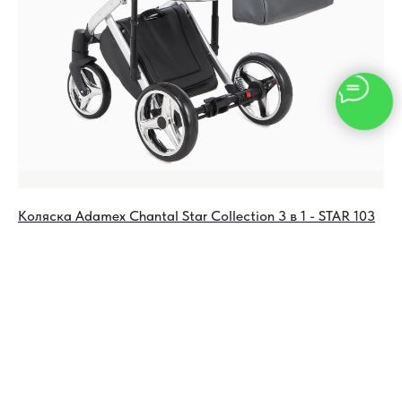
Коляска Adamex Chantal Star Collection 3 в 1 - STAR 103
Ко
80 500
руб.
84 700
руб.
80
Нет в наличии
Не