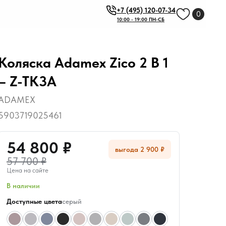
+7 (495) 120-07-34
0
10:00 - 19:00 ПН-СБ
Коляска Adamex Zico 2 В 1
– Z-TK3A
ADAMEX
5903719025461
54 800 ₽
выгода 2 900 ₽
57 700 ₽
Цена на сайте
В наличии
Доступные цвета
серый