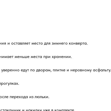
ия и оставляет место для зимнего конверта.
анимает меньше места при хранении.
 уверенно едут по дворам, плитке и неровному асфальту
рогулках.
сле перехода из люльки.
стаканник и накидки уже в комплекте.