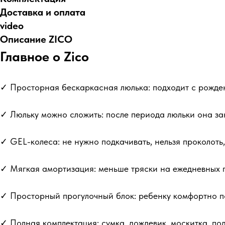
Доставка и оплата
video
Описание ZICO
Главное о Zico
✓ Просторная бескаркасная люлька: подходит с рожден
✓ Люльку можно сложить: после периода люльки она з
✓ GEL-колеса: не нужно подкачивать, нельзя проколоть,
✓ Мягкая амортизация: меньше тряски на ежедневных п
✓ Просторный прогулочный блок: ребенку комфортно по
✓ Полная комплектация: сумка, дождевик, москитка, под