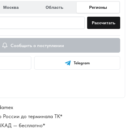
Москва
Область
Регионы
Рассчитать
Сообщить о поступлении
Telegram
damex
о России до терминала ТК*
 МКАД — бесплатно*