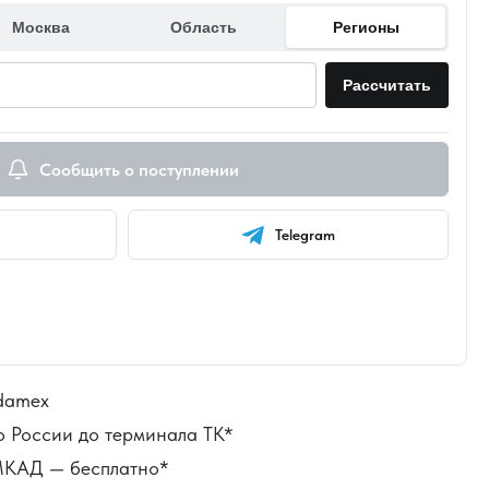
Москва
Область
Регионы
Рассчитать
Сообщить о поступлении
Telegram
damex
о России до терминала ТК*
 МКАД — бесплатно*