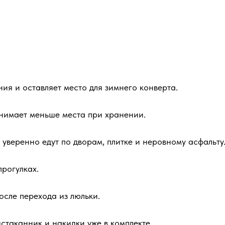
ия и оставляет место для зимнего конверта.
анимает меньше места при хранении.
 уверенно едут по дворам, плитке и неровному асфальту
рогулках.
сле перехода из люльки.
стаканник и накидки уже в комплекте.