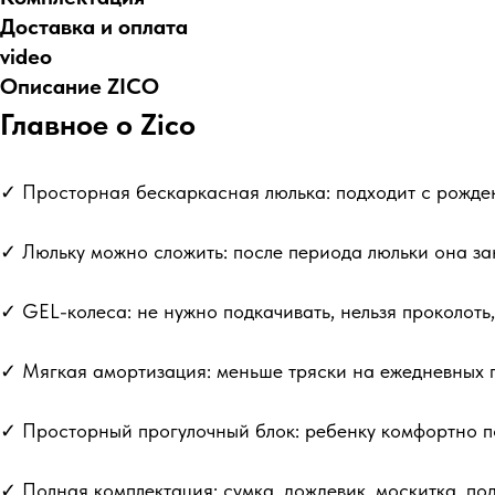
Доставка и оплата
video
Описание ZICO
Главное о Zico
✓ Просторная бескаркасная люлька: подходит с рожден
✓ Люльку можно сложить: после периода люльки она з
✓ GEL-колеса: не нужно подкачивать, нельзя проколоть,
✓ Мягкая амортизация: меньше тряски на ежедневных п
✓ Просторный прогулочный блок: ребенку комфортно по
✓ Полная комплектация: сумка, дождевик, москитка, под