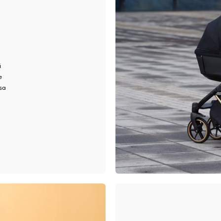
й
е
sa