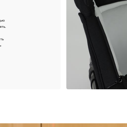
щью
ять.
ть
ь