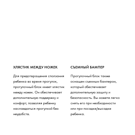
ХЛЯСТИК МЕЖДУ НОЖЕК
СЪЕМНЫЙ БАМПЕР
Для предотвращения сползания
Прогулочный блок также
ребенка во время прогулок,
оснащен съемным бампером,
прогулочный блок имеет хлястик
который обеспечивает
между ножек. Он обеспечивает
дополнительную защиту и
дополнительную поддержку и
безопасность. Вы можете легко
комфорт, позволяя ребенку
снять его при необходимости
наслаждаться прогулкой без
или при посадке/высадке
неудобств.
ребенка.