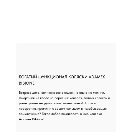
БОГАТЫЙ ФУНКЦИОНАЛ КОЛЯСКИ ADAMEX
BIBIONE
Ветрозащита, силиконовое окошко, накидка на молнии.
Амортизация колес на передних колесах, задних колесах и
раме делает ее удивительно маневренной. Готовы
превратить прогулки с вашим малышом в незабываемые
приключения? Тогда добро пожаловать в мир коляски
Adamex Bibione!