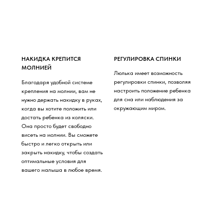
НАКИДКА КРЕПИТСЯ
РЕГУЛИРОВКА СПИНКИ
МОЛНИЕЙ
Люлька имеет возможность
регулировки спинки, позволяя
Благодаря удобной системе
настроить положение ребенка
крепления на молнии, вам не
для сна или наблюдения за
нужно держать накидку в руках,
окружающим миром.
когда вы хотите положить или
достать ребенка из коляски.
Она просто будет свободно
висеть на молнии. Вы сможете
быстро и легко открыть или
закрыть накидку, чтобы создать
оптимальные условия для
вашего малыша в любое время.