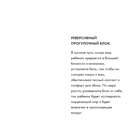
РЕВЕРСИВНЫЙ
ПРОГУЛОЧНЫЙ БЛОК
В начале пути, когда ваш
ребенок нуждается в большей
близости и внимании,
установите блок, так чтобы он
смотрел лицом к вам,
обеспечивая тесный контакт и
комфорт для обоих. По мере
раста, разверните блок от себя,
так ребенок будет исследовать
окружающий мир и будет
вовлечен в происходящее
вокруг.