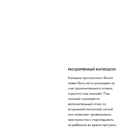
РАСШИРЯЕМЫЙ КАПЮШОН
Капюшон прогулочного блока
может быть легко расширен за
счет дополнительного отсека,
скрытого под молнией. Под
молнией скрывается
дополнительный отсек со
встроенной москитной сеткой
она позволяет проветривать
пространство и подглядывать
за ребенком во время прогулок.