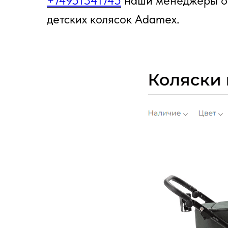
+74951341745
наши менеджеры от
детских колясок Adamex.