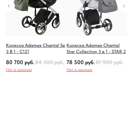
Se
Коляска Adamex Chantal Se
Коляска Adamex Chantal
Ко
3 В 1 - C121
Star Collection 3 в 1 - STAR 2
3 В
.
80 700
руб.
84 300
руб.
78 500
руб.
81 900
руб.
80
Нет в наличии
Нет в наличии
Не