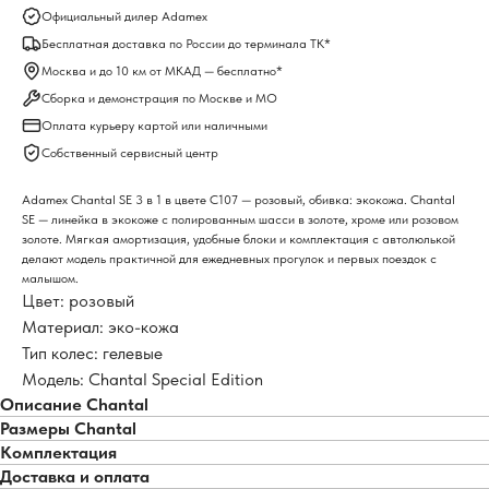
Официальный дилер Adamex
Бесплатная доставка по России до терминала ТК*
Москва и до 10 км от МКАД — бесплатно*
Сборка и демонстрация по Москве и МО
Оплата курьеру картой или наличными
Собственный сервисный центр
Adamex Chantal SE 3 в 1 в цвете C107 — розовый, обивка: экокожа. Chantal
SE — линейка в экокоже с полированным шасси в золоте, хроме или розовом
золоте. Мягкая амортизация, удобные блоки и комплектация с автолюлькой
делают модель практичной для ежедневных прогулок и первых поездок с
малышом.
Цвет: розовый
Материал: эко-кожа
Тип колес: гелевые
Модель: Chantal Special Edition
Описание Chantal
Размеры Chantal
Комплектация
Доставка и оплата