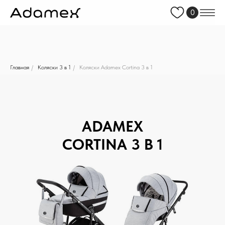
0
Главная
/
Коляски 3 в 1
/
Коляски Adamex Cortina 3 в 1
ADAMEX
CORTINA 3
В 1