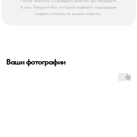
После нажатия «Подобрать вместе» вы перейдёте
в наш Telegram-бот, который подберёт подходящие
модели колясок по вашим ответам.
Ваши фотографии