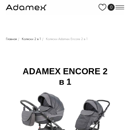
0
Главная
/
Коляски 2 в 1
/
Коляски Adamex Encore 2 в 1
ADAMEX
ENCORE 2
в 1