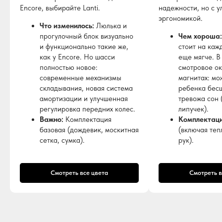
Encore, выбирайте Lanti.
надежности, но с 
эргономикой.
Что изменилось:
Люлька и
прогулочный блок визуально
Чем хороша:
и функционально такие же,
стоит на каж
как у Encore. Но шасси
еще мягче. В
полностью новое:
смотровое о
современные механизмы
магнитах: мо
складывания, новая система
ребенка бес
амортизации и улучшенная
тревожа сон 
регулировка передних колес.
липучек).
Важно:
Комплектация
Комплектаци
базовая (дождевик, москитная
(включая теп
сетка, сумка).
рук).
Смотреть все цвета
Смотреть в